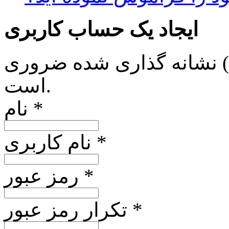
ایجاد یک حساب کاربری
*) نشانه گذاری شده ضروری
است.
نام *
نام کاربری *
رمز عبور *
تکرار رمز عبور *