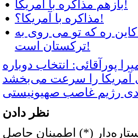
بازهم مذاکره با آمریکا!
مذاکره با آمریکا؟!
این ره که تو می روی به
ترکستان است!
را پورآقائی: انتخاب دوباره
ی آمریکا را سرعت می‌بخشد
نظر دادن
تاره‌دار (*) اطمینان حاصل