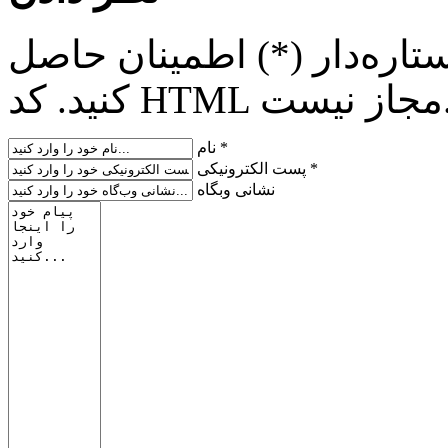
تاره‌دار (*) اطمینان حاصل
H مجاز نیست.
نام *
پست الکترونیکی *
نشانی وبگاه