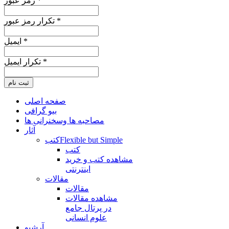
رمز عبور *
تکرار رمز عبور *
ایمیل *
تکرار ایمیل *
ثبت نام
صفحه اصلی
بیو گرافی
مصاحبه ها وسخنرانی ها
آثار
Flexible but Simple
کتب
کتب
مشاهده کتب و خرید
اینترنتی
مقالات
مقالات
مشاهده مقالات
در پرتال جامع
علوم انسانی
آرشیو