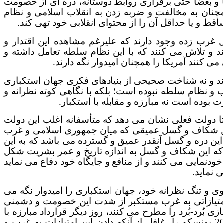
و بعضاً حتی برقراری روابط دوستانه، ذره ای از خصومت
مچنان به مخالفت و ضربه زدن به انقلاب اسلامی و نظام
ط و یا حداقل آن را از محتوای انقلابی خود تهی کند.
غرب زده وجود دارند که علیرغم مشاهده این اقتدار و
ند و تلاش می کنند که با این نظام سلطه تعامل داشته و
 کنند آمریکا را همچنان امیدوار نگه دارند.
رند و نه شناخت صحیحی از بنیادهای فکری جهان استکباری
رب و نظام سلطه نبوده است؛ بلکه با نگاهی کوته نظرانه و
 بوده است نه مبارزه و مقابله با استکبار
.
 دولت فعلی نشان می دهد که متأسفانه اغلب این دولت
 این شکاف و گسل عمیقی که میان جمهوری اسلامی و غرب
که این دره و گسل آنقدر عمیق و گسترده می باشد که به این
ه این شکاف و گسل به اندازه تاریخ و عمر بشریت شکل
ودنمایی می کنند و از منافع و جایگاه خود دفاع می نماید
 نماید.
ی و تنگ نظرانه خود، جهان استکباری را امیدوار نگه می
ن امتیازاتی به غرب مستکبر از شدت این خصومت و دشمنی
 بُرد-بُرد را مطرح می کنند، روز دیگر قرارداد مبارزه با
را محرمانه امضا می کنند و روزی دیگر معاهده 2030 یونسکو را، غافل از آنکه دادن این امتیازات به غرب و