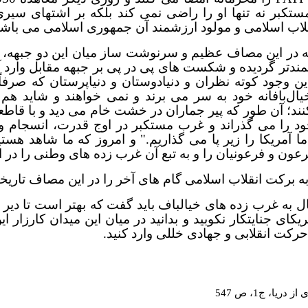
تکبر نه تنها او را راضی نمی کند بلکه بر اشتهای سیری ناپ
قلاب اسلامی و مولود ارزشمند آن جمهوری اسلامی می باشن
 در این مصاف عظیم و سرنوشت ساز میان این دو جبهه، ه
مندتر گردیده و شکست های پی در پی بر جبهه مقابل وارد 
ین وجود کوته نظران و دنیادوستان و دنیاپرستان که صرفاً
یال‌بافانه خود به سر می برند و نمی خواهند و شاید هم ن
ند؛ آن طور که پیر جماران در خشت خام می دید و با قاطع
ود را می گذراند و غرب مستکبر در اوج قدرت، انسجام و 
"ما آمریکا را زیر پا می گذاریم." و امروز که ما شاهد ه
عون و فرعونیان را و به تبع آن غرب زده های وطنی را در ا
به برکت انقلاب اسلامی گام های آخر را در این مصاف تاریخی 
ل به غرب زده های خیالباف باید گفت که بهتر است تا دیر 
کای جنایتکار نکوبید و بدانید در میان این میدان کارزار ا
حرکت انقلابی و جهادی خللی وارد کنید.
دریا، ج1، ص 547