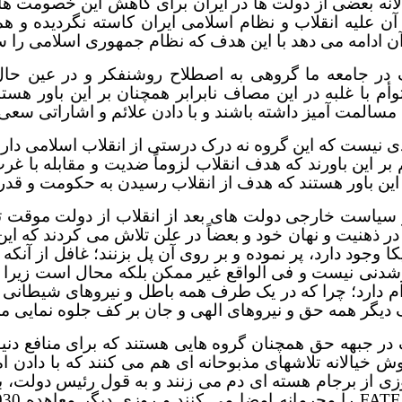
نه بعضی از دولت ها در ایران برای کاهش این خصومت ها 
ن علیه انقلاب و نظام اسلامی ایران کاسته نگردیده و ه
ن ادامه می دهد با این هدف که نظام جمهوری اسلامی را ساق
در جامعه ما گروهی به اصطلاح روشنفکر و در عین حال 
أم با غلبه در این مصاف نابرابر همچنان بر این باور هست
سالمت آمیز داشته باشند و با دادن علائم و اشاراتی سعی می
یدی نیست که این گروه نه درک درستی از انقلاب اسلامی دا
م بر این باورند که هدف انقلاب لزوماً ضدیت و مقابله با غ
ر این باور هستند که هدف از انقلاب رسیدن به حکومت و قدرت
سیاست خارجی دولت های بعد از انقلاب از دولت موقت تا
در ذهنیت و نهان خود و بعضاً در علن تلاش می کردند که
کا وجود دارد، پر نموده و بر روی آن پل بزنند؛ غافل از آن
دنی نیست و فی الواقع غیر ممکن بلکه محال است زیرا ک
وام دارد؛ چرا که در یک طرف همه باطل و نیروهای شیطانی خ
دیگر همه حق و نیروهای الهی و جان بر کف جلوه نمایی می
در جبهه حق همچنان گروه هایی هستند که برای منافع دنیو
وش خیالانه تلاشهای مذبوحانه ای هم می کنند که با داد
زی از برجام هسته ای دم می زنند و به قول رئیس دولت، بازی
FATF