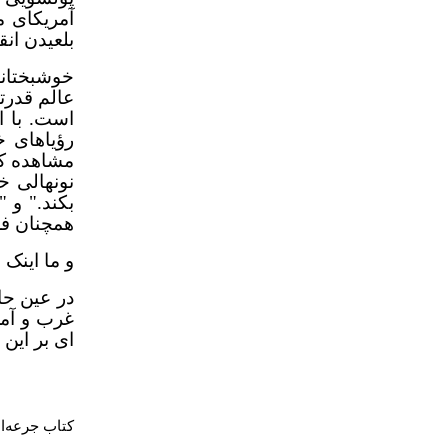
آمریکای مس
بلعیدن ان
خوشبختانه
عالم قدرت
است. با ا
رؤیاهای خ
مشاهده کن
نونهالی خ
بکند." و 
همچنان فر
و ما اینک 
در عین حا
غرب و آمری
ای بر این 
کتاب جرعه‌ای از 