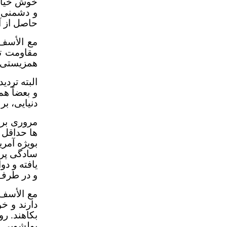
خوش خیالا
و دشمنی آ
حاصل از آ
مع الأسف 
مقاومت تو
همزیستی م
البته ترد
و بعضاً ه
دنیایی، ب
مروری بر 
ها حداقل 
بویژه آمری
سادگی پرش
یافته و د
و در طرف 
مع الأسف 
دارند و خ
بکاهند. رو
پولشویی