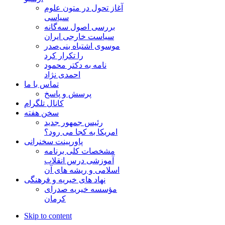
آغاز تحول در متون علوم
سیاسی
بررسی اصول سه‌گانه
سیاست خارجی ایران
موسوی اشتباه بنی‌صدر
را تکرار کرد
نامه به دکتر محمود
احمدی نژاد
تماس با ما
پرسش و پاسخ
کانال تلگرام
سخن هفته
رئیس جمهور جدید
امریکا به کجا می رود؟
پاورپینت سخنرانی
مشخصات کلی برنامه
آموزشی درس انقلاب
اسلامی و ریشه های آن
نهاد های خیریه و فرهنگی
مؤسسه خیریه صدرای
کرمان
Skip to content